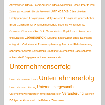
Affirmationen
Bitcoin
Bitcoin Adresse
Bitcoin Algoritmus
Bitcoin Peer to Peer
Dankbarkeit
Zahlungsnetzwerk
Bitcoin Protokoll
Entscheiden
Erfolgsprinzipien
Erfolgsspirale
Erfolgssysteme
Erfolgsziele
ganzheitlicher
Erfolg
Ganzheitlicher Unternehmenserfolg
gesunde Kohlenhydrate
Gewinner
Glaubenssätze
Gute Gewohnheiten
Kapitalismus
Konsequenz
Lebenserfolg
und Disziplin
Liquidität
nachhaltiger Erfolg
Nachhaltig
erfolgreich
Onlinehandel
Prozessoptimierung
Reichtum
Risikobewertung
schwarzer Schwan
Sozialismus
Staat und Unternehmen
Säge schärfen
universelle Erfolgsgesetze
Unterbewusstsein
Unternehmenserfolg
Unternehmererfolg
Unternehmenswachstum
Unternehmergesundheit
Unternehmerernährung
Veränderung
Unternehmerwohlbefinden
Unternehmskrisen
Wochen-
Erfolgscheckliste
Work Life Balance
Ziele setzen