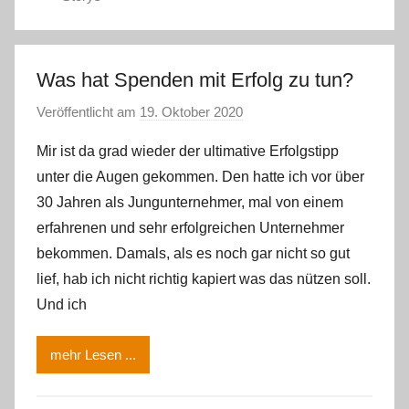
Was hat Spenden mit Erfolg zu tun?
Veröffentlicht am
19. Oktober 2020
v
o
Mir ist da grad wieder der ultimative Erfolgstipp
n
unter die Augen gekommen. Den hatte ich vor über
m
30 Jahren als Jungunternehmer, mal von einem
m
erfahrenen und sehr erfolgreichen Unternehmer
e
bekommen. Damals, als es noch gar nicht so gut
g
e
lief, hab ich nicht richtig kapiert was das nützen soll.
r
Und ich
l
e
mehr Lesen ...