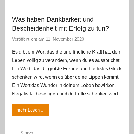
Was haben Dankbarkeit und
Bescheidenheit mit Erfolg zu tun?
Veröffentlicht am
11. November 2020
v
o
Es gibt ein Wort das die unerfindliche Kraft hat, dein
n
Leben völlig zu verändern, wenn du es aussprichst.
m
Ein Wort, das dir größte Freude und höchstes Glück
m
schenken wird, wenn es über deine Lippen kommt.
e
Ein Wort das Wunder in deinem Leben bewirken,
g
e
Negativität beseitigen und dir Fülle schenken wird.
r
l
mehr Lesen ...
e
Storys