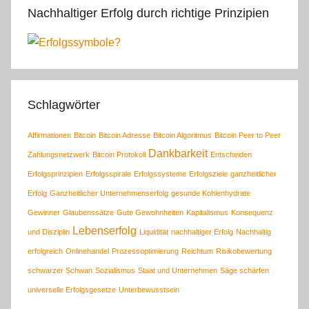
Nachhaltiger Erfolg durch richtige Prinzipien
Schlagwörter
Affirmationen
Bitcoin
Bitcoin Adresse
Bitcoin Algoritmus
Bitcoin Peer to Peer
Dankbarkeit
Zahlungsnetzwerk
Bitcoin Protokoll
Entscheiden
Erfolgsprinzipien
Erfolgsspirale
Erfolgssysteme
Erfolgsziele
ganzheitlicher
Erfolg
Ganzheitlicher Unternehmenserfolg
gesunde Kohlenhydrate
Gewinner
Glaubenssätze
Gute Gewohnheiten
Kapitalismus
Konsequenz
Lebenserfolg
und Disziplin
Liquidität
nachhaltiger Erfolg
Nachhaltig
erfolgreich
Onlinehandel
Prozessoptimierung
Reichtum
Risikobewertung
schwarzer Schwan
Sozialismus
Staat und Unternehmen
Säge schärfen
universelle Erfolgsgesetze
Unterbewusstsein