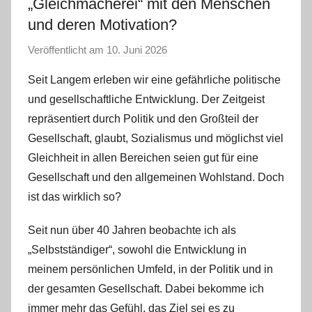
„Gleichmacherei“ mit den Menschen
und deren Motivation?
Veröffentlicht am
10. Juni 2026
v
o
Seit Langem erleben wir eine gefährliche politische
n
und gesellschaftliche Entwicklung. Der Zeitgeist
m
repräsentiert durch Politik und den Großteil der
m
Gesellschaft, glaubt, Sozialismus und möglichst viel
e
Gleichheit in allen Bereichen seien gut für eine
g
e
Gesellschaft und den allgemeinen Wohlstand. Doch
r
ist das wirklich so?
l
Seit nun über 40 Jahren beobachte ich als
e
„Selbstständiger“, sowohl die Entwicklung in
meinem persönlichen Umfeld, in der Politik und in
der gesamten Gesellschaft. Dabei bekomme ich
immer mehr das Gefühl, das Ziel sei es zu