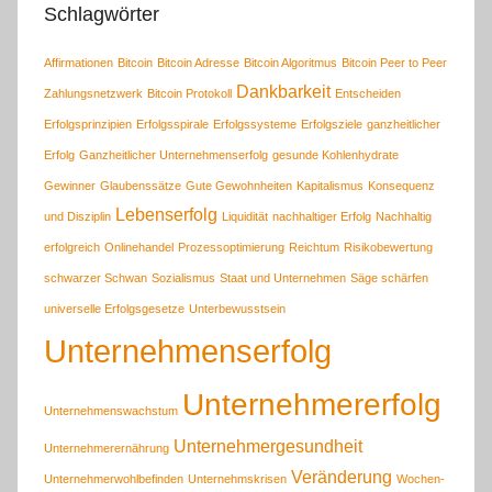
Schlagwörter
Affirmationen
Bitcoin
Bitcoin Adresse
Bitcoin Algoritmus
Bitcoin Peer to Peer
Dankbarkeit
Zahlungsnetzwerk
Bitcoin Protokoll
Entscheiden
Erfolgsprinzipien
Erfolgsspirale
Erfolgssysteme
Erfolgsziele
ganzheitlicher
Erfolg
Ganzheitlicher Unternehmenserfolg
gesunde Kohlenhydrate
Gewinner
Glaubenssätze
Gute Gewohnheiten
Kapitalismus
Konsequenz
Lebenserfolg
und Disziplin
Liquidität
nachhaltiger Erfolg
Nachhaltig
erfolgreich
Onlinehandel
Prozessoptimierung
Reichtum
Risikobewertung
schwarzer Schwan
Sozialismus
Staat und Unternehmen
Säge schärfen
universelle Erfolgsgesetze
Unterbewusstsein
Unternehmenserfolg
Unternehmererfolg
Unternehmenswachstum
Unternehmergesundheit
Unternehmerernährung
Veränderung
Unternehmerwohlbefinden
Unternehmskrisen
Wochen-