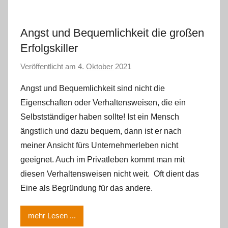
Angst und Bequemlichkeit die großen
Erfolgskiller
Veröffentlicht am
4. Oktober 2021
v
o
Angst und Bequemlichkeit sind nicht die
n
Eigenschaften oder Verhaltensweisen, die ein
m
Selbstständiger haben sollte! Ist ein Mensch
m
ängstlich und dazu bequem, dann ist er nach
e
meiner Ansicht fürs Unternehmerleben nicht
g
e
geeignet. Auch im Privatleben kommt man mit
r
diesen Verhaltensweisen nicht weit. Oft dient das
l
Eine als Begründung für das andere.
e
mehr Lesen ...