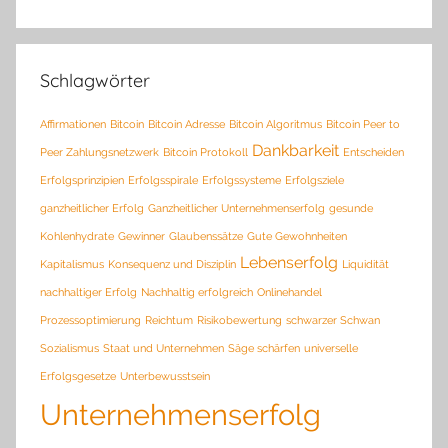
Schlagwörter
Affirmationen
Bitcoin
Bitcoin Adresse
Bitcoin Algoritmus
Bitcoin Peer to
Dankbarkeit
Peer Zahlungsnetzwerk
Bitcoin Protokoll
Entscheiden
Erfolgsprinzipien
Erfolgsspirale
Erfolgssysteme
Erfolgsziele
ganzheitlicher Erfolg
Ganzheitlicher Unternehmenserfolg
gesunde
Kohlenhydrate
Gewinner
Glaubenssätze
Gute Gewohnheiten
Lebenserfolg
Kapitalismus
Konsequenz und Disziplin
Liquidität
nachhaltiger Erfolg
Nachhaltig erfolgreich
Onlinehandel
Prozessoptimierung
Reichtum
Risikobewertung
schwarzer Schwan
Sozialismus
Staat und Unternehmen
Säge schärfen
universelle
Erfolgsgesetze
Unterbewusstsein
Unternehmenserfolg