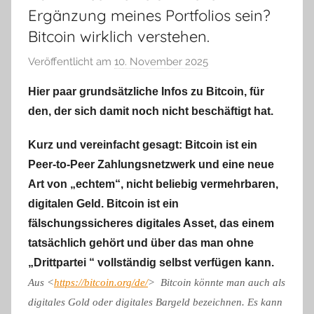
Ergänzung meines Portfolios sein?
Bitcoin wirklich verstehen.
Veröffentlicht am
10. November 2025
v
o
Hier paar grundsätzliche Infos zu Bitcoin, für
n
den, der sich damit noch nicht beschäftigt hat.
m
m
Kurz und vereinfacht gesagt:
Bitcoin ist ein
e
Peer-to-Peer Zahlungsnetzwerk und eine neue
g
Art von „echtem“, nicht beliebig vermehrbaren,
e
digitalen Geld. Bitcoin ist ein
r
fälschungssicheres digitales Asset, das einem
l
tatsächlich gehört und über das man ohne
e
„Drittpartei “ vollständig selbst verfügen kann.
Aus <
https://bitcoin.org/de/
> Bitcoin könnte man auch als
digitales Gold oder digitales Bargeld bezeichnen. Es kann