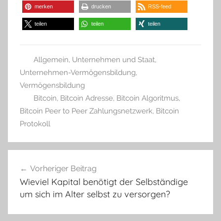
merken
drucken
RSS-feed
teilen
teilen
teilen
Allgemein
,
Unternehmen und Staat
,
Unternehmen-Vermögensbildung
,
Vermögensbildung
Bitcoin
,
Bitcoin Adresse
,
Bitcoin Algoritmus
,
Bitcoin Peer to Peer Zahlungsnetzwerk
,
Bitcoin
Protokoll
Beitragsnavigation
Vorheriger Beitrag
Wieviel Kapital benötigt der Selbständige
um sich im Alter selbst zu versorgen?