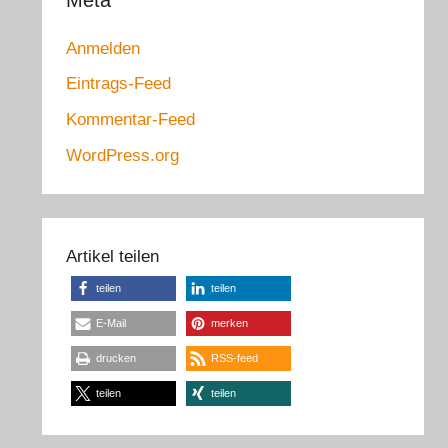
Meta
Anmelden
Eintrags-Feed
Kommentar-Feed
WordPress.org
Artikel teilen
teilen
teilen
E-Mail
merken
drucken
RSS-feed
teilen
teilen