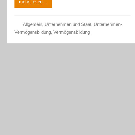
mehr Lesen ...
Allgemein
,
Unternehmen und Staat
,
Unternehmen-
Vermögensbildung
,
Vermögensbildung