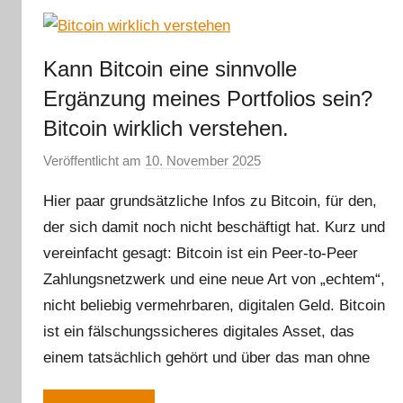
Kann Bitcoin eine sinnvolle
Ergänzung meines Portfolios sein?
Bitcoin wirklich verstehen.
Veröffentlicht am
10. November 2025
v
o
Hier paar grundsätzliche Infos zu Bitcoin, für den,
n
der sich damit noch nicht beschäftigt hat. Kurz und
m
vereinfacht gesagt: Bitcoin ist ein Peer-to-Peer
m
e
Zahlungsnetzwerk und eine neue Art von „echtem“,
g
nicht beliebig vermehrbaren, digitalen Geld. Bitcoin
e
ist ein fälschungssicheres digitales Asset, das
r
einem tatsächlich gehört und über das man ohne
l
e