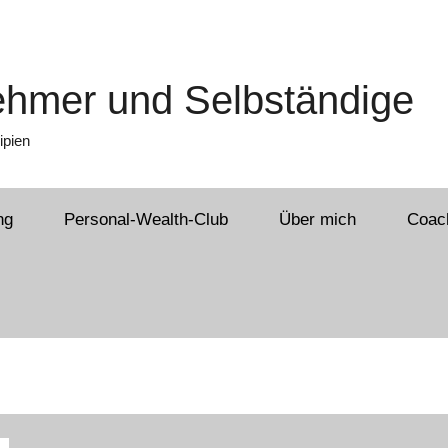
nehmer und Selbständige
ipien
ng
Personal-Wealth-Club
Über mich
Coach