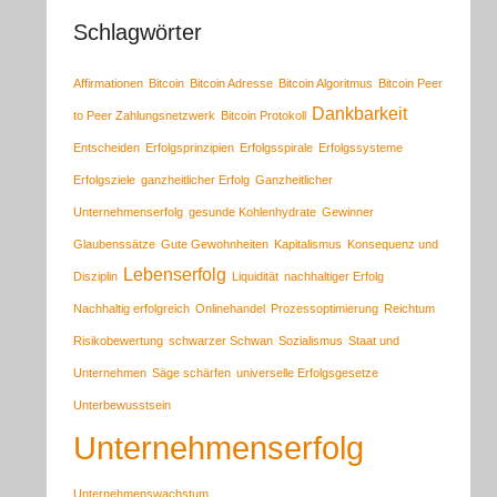
Schlagwörter
Affirmationen
Bitcoin
Bitcoin Adresse
Bitcoin Algoritmus
Bitcoin Peer
Dankbarkeit
to Peer Zahlungsnetzwerk
Bitcoin Protokoll
Entscheiden
Erfolgsprinzipien
Erfolgsspirale
Erfolgssysteme
Erfolgsziele
ganzheitlicher Erfolg
Ganzheitlicher
Unternehmenserfolg
gesunde Kohlenhydrate
Gewinner
Glaubenssätze
Gute Gewohnheiten
Kapitalismus
Konsequenz und
Lebenserfolg
Disziplin
Liquidität
nachhaltiger Erfolg
Nachhaltig erfolgreich
Onlinehandel
Prozessoptimierung
Reichtum
Risikobewertung
schwarzer Schwan
Sozialismus
Staat und
Unternehmen
Säge schärfen
universelle Erfolgsgesetze
Unterbewusstsein
Unternehmenserfolg
Unternehmenswachstum