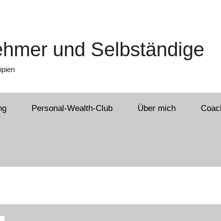
nehmer und Selbständige
ipien
ng
Personal-Wealth-Club
Über mich
Coach