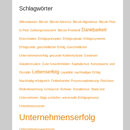
Schlagwörter
Affirmationen
Bitcoin
Bitcoin Adresse
Bitcoin Algoritmus
Bitcoin Peer
Dankbarkeit
to Peer Zahlungsnetzwerk
Bitcoin Protokoll
Entscheiden
Erfolgsprinzipien
Erfolgsspirale
Erfolgssysteme
Erfolgsziele
ganzheitlicher Erfolg
Ganzheitlicher
Unternehmenserfolg
gesunde Kohlenhydrate
Gewinner
Glaubenssätze
Gute Gewohnheiten
Kapitalismus
Konsequenz und
Lebenserfolg
Disziplin
Liquidität
nachhaltiger Erfolg
Nachhaltig erfolgreich
Onlinehandel
Prozessoptimierung
Reichtum
Risikobewertung
schwarzer Schwan
Sozialismus
Staat und
Unternehmen
Säge schärfen
universelle Erfolgsgesetze
Unterbewusstsein
Unternehmenserfolg
Unternehmenswachstum