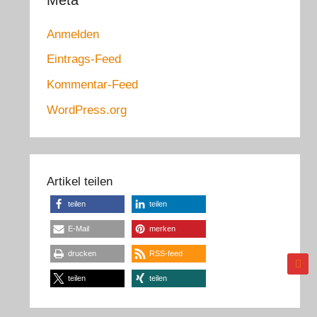
Meta
Anmelden
Eintrags-Feed
Kommentar-Feed
WordPress.org
Artikel teilen
teilen
teilen
E-Mail
merken
drucken
RSS-feed
teilen
teilen