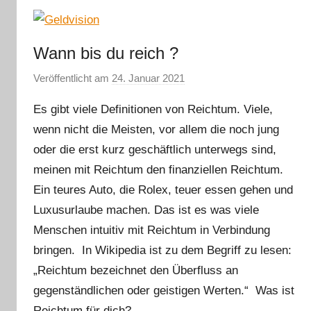
Wann bis du reich ?
Veröffentlicht am
24. Januar 2021
v
o
Es gibt viele Definitionen von Reichtum. Viele,
n
wenn nicht die Meisten, vor allem die noch jung
m
oder die erst kurz geschäftlich unterwegs sind,
m
e
meinen mit Reichtum den finanziellen Reichtum.
g
Ein teures Auto, die Rolex, teuer essen gehen und
e
Luxusurlaube machen. Das ist es was viele
r
Menschen intuitiv mit Reichtum in Verbindung
l
bringen. In Wikipedia ist zu dem Begriff zu lesen:
e
„Reichtum bezeichnet den Überfluss an
gegenständlichen oder geistigen Werten.“ Was ist
Reichtum für dich?