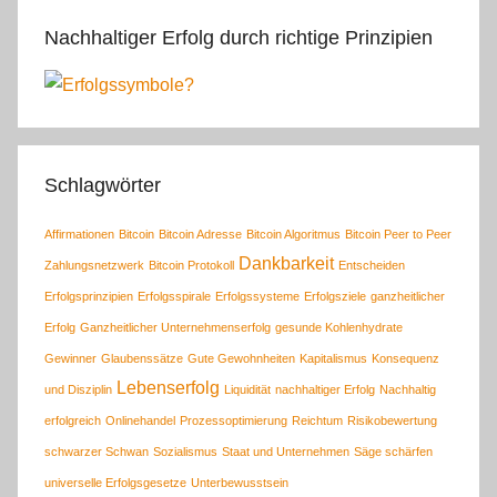
Nachhaltiger Erfolg durch richtige Prinzipien
Schlagwörter
Affirmationen
Bitcoin
Bitcoin Adresse
Bitcoin Algoritmus
Bitcoin Peer to Peer
Dankbarkeit
Zahlungsnetzwerk
Bitcoin Protokoll
Entscheiden
Erfolgsprinzipien
Erfolgsspirale
Erfolgssysteme
Erfolgsziele
ganzheitlicher
Erfolg
Ganzheitlicher Unternehmenserfolg
gesunde Kohlenhydrate
Gewinner
Glaubenssätze
Gute Gewohnheiten
Kapitalismus
Konsequenz
Lebenserfolg
und Disziplin
Liquidität
nachhaltiger Erfolg
Nachhaltig
erfolgreich
Onlinehandel
Prozessoptimierung
Reichtum
Risikobewertung
schwarzer Schwan
Sozialismus
Staat und Unternehmen
Säge schärfen
universelle Erfolgsgesetze
Unterbewusstsein