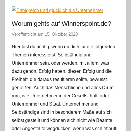
Worum gehts auf Winnerspoint.de?
Veröffentlicht am
15. Oktober 2020
v
o
Hier bist du richtig, wenn du dich für die folgenden
n
Themen interessierst. Selbständig und
m
Unternehmer sein, oder werden, mit allem, was
m
dazu gehört. Erfolg haben, diesen Erfolg und die
e
Freiheit, die daraus resultieren sollte, bewusst
g
e
genießen. Auch das Menschliche und alles Drum
r
rum, wie Unternehmer in der Gesellschaft, oder
l
Unternehmer und Staat. Unternehmer und
e
Selbständige sind in besonderem Maße auf sich
selbst gestellt und können sich nicht wie Beamte
oder Angestellte wegducken, wenn was schiefläuft.